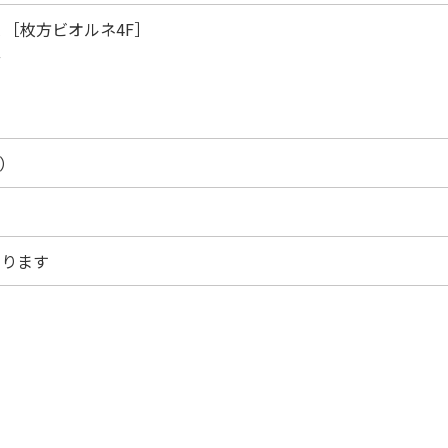
 ［枚方ビオルネ4F］
号
）
なります