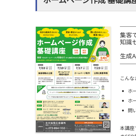
集客
知識
生成
こんな
ホ
ホ
問
本講座