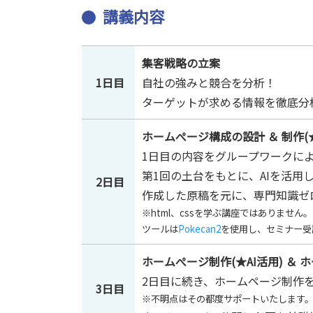
講義内容
集客戦略の立案
1日目
自社の強みと競合を分析！
ターゲットが求める情報を徹底分
ホームぺージ構成の設計 ＆ 制作(★
1日目の内容をグループワークに
第1回の土台をもとに、AIを活用
2日目
作成した原稿を元に、専門知識ゼ
※html、cssを学ぶ講座ではありません。
ツールは
Pokecan2
を使用し、セミナー受
ホームぺージ制作(★AI活用) ＆
2日目に続き、ホームページ制作
3日目
※不明点はその都度サポートいたします