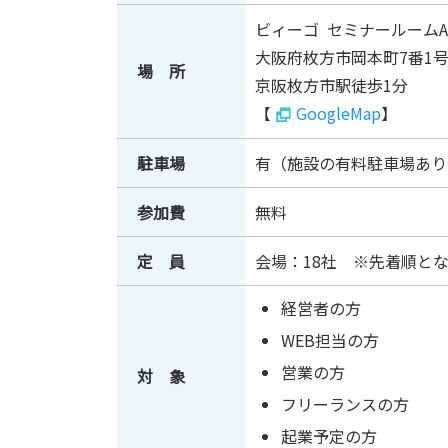
ビィーゴ セミナールームA
大阪府枚方市岡本町7番1
場 所
京阪枚方市駅徒歩1分
【
GoogleMap
】
駐車場
有（施設の有料駐車場あり
参加費
無料
定 員
会場：18社 ※先着順と
経営者の方
WEB担当の方
営業の方
対 象
フリーランスの方
起業予定の方