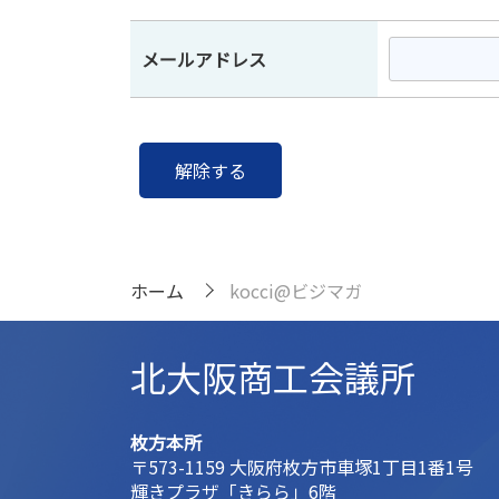
メールアドレス
ホーム
kocci@ビジマガ
北大阪商工会議所
枚方本所
〒573-1159 大阪府枚方市車塚1丁目1番1号
輝きプラザ「きらら」6階