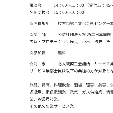
講演会 14：00～15：00 （受付13：45
名刺交換会 15：00～16：00
☆開催場所 枚方市総合文化芸術センター本
☆講 師 公益社団法人2025年日本国際
広報・プロモーション局長 小林 浩史 氏
☆参加費 無料
☆対 象 北大阪商工会議所 サービス業
サービス業部会員は以下の業種の方が対象と
旅館、貸席、料理飲食、酒場、理容、美容、
遊戯場、電信電話業、電気・ガス供給業、情
業、物品賃貸業、
その他の事業サービス業